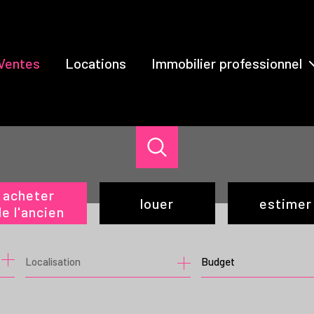
Ventes
Locations
Immobilier professionnel
Ventes
Locations
acheter
louer
estimer
e l'ancien
de l'ancien
à l'année
Budget
du neuf
de l'immo pro
de l'immo pro