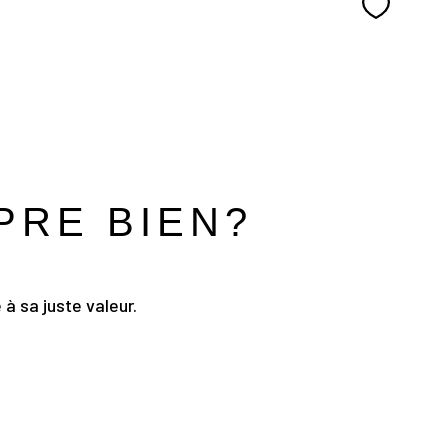
Sélectio
PRE BIEN?
à sa juste valeur.