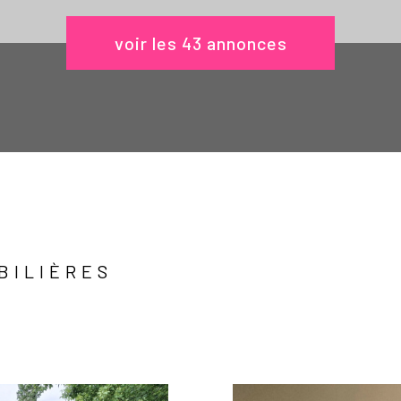
voir les
43
annonces
BILIÈRES