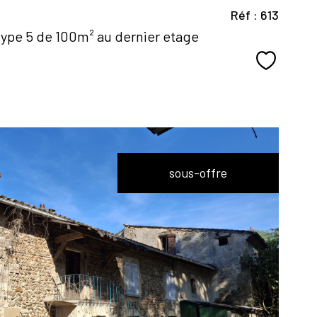
Réf : 613
type 5 de 100m² au dernier etage
Sélectio
sous-offre
voir le
bien