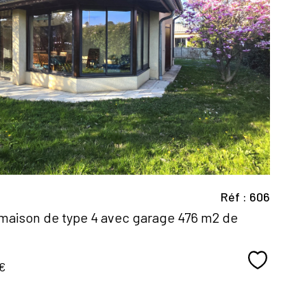
voir le
bien
Réf : 606
 maison de type 4 avec garage 476 m2 de
Sélectio
€