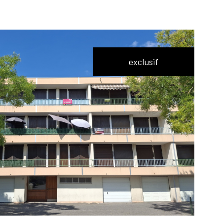
exclusif
voir le
bien