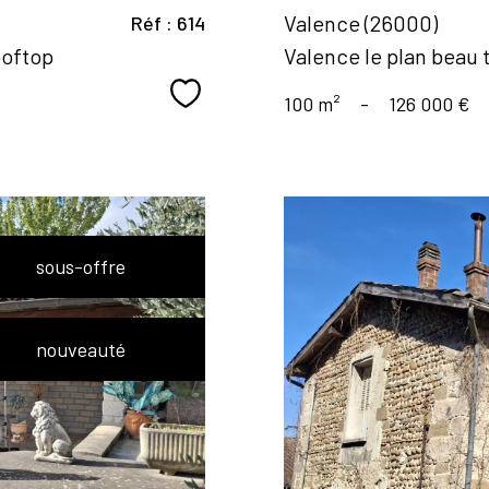
Valence (26000)
Réf : 614
ooftop
Valence le plan beau 
Sélectionner
100 m²
-
126 000 €
sous-offre
nouveauté