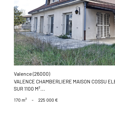
voir le
bien
Valence (26000)
VALENCE CHAMBERLIERE MAISON COSSU ELE
SUR 1100 M²...
170 m²
-
225 000 €