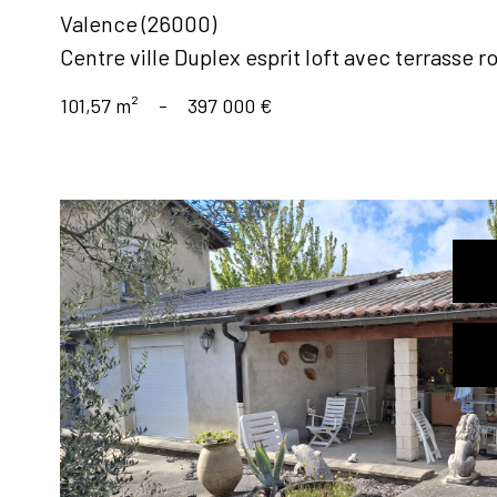
Valence (26000)
Centre ville Duplex esprit loft avec terrasse r
101,57 m²
-
397 000 €
voir le
bien