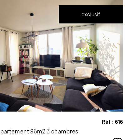
exclusif
voir le
bien
Réf : 616
ppartement 95m2 3 chambres.