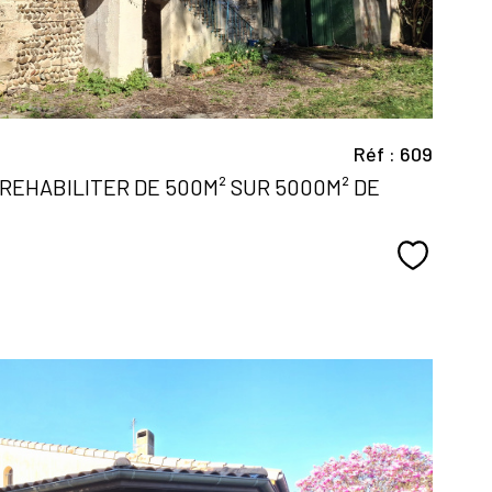
Réf : 609
REHABILITER DE 500M² SUR 5000M² DE
Sélectio