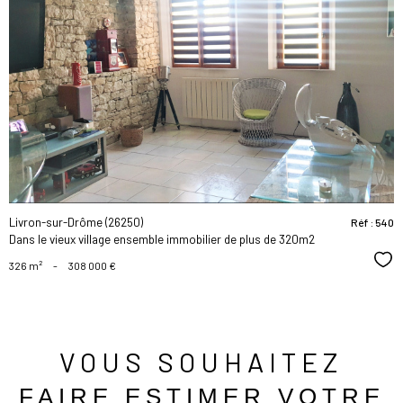
voir le
bien
Livron-sur-Drôme (26250)
Réf : 540
Dans le vieux village ensemble immobilier de plus de 320m2
Sél
326 m²
-
308 000 €
VOUS SOUHAITEZ
FAIRE ESTIMER VOTRE