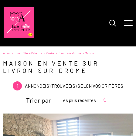
Agence immobilière Valence
Vente
Livron sur drome
Maison
MAISON EN VENTE SUR
LIVRON-SUR-DROME
1
ANNONCE(S) TROUVÉE(S) SELON VOS CRITÈRES
Trier par
Les plus récentes