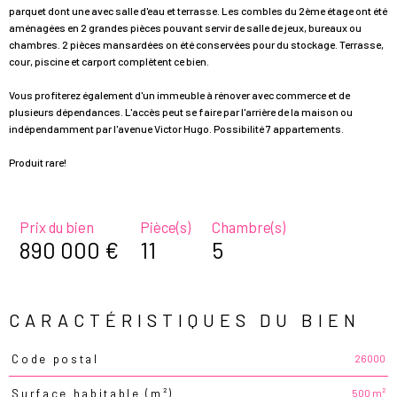
parquet dont une avec salle d'eau et terrasse. Les combles du 2ème étage ont été
aménagées en 2 grandes pièces pouvant servir de salle de jeux, bureaux ou
chambres. 2 pièces mansardées on été conservées pour du stockage. Terrasse,
cour, piscine et carport complètent ce bien.
Vous profiterez également d'un immeuble à rénover avec commerce et de
plusieurs dépendances. L'accès peut se faire par l'arrière de la maison ou
indépendamment par l'avenue Victor Hugo. Possibilité 7 appartements.
Produit rare!
Prix du bien
Pièce(s)
Chambre(s)
890 000 €
11
5
CARACTÉRISTIQUES DU BIEN
26000
Code postal
Caractéristiques
Valeurs
500 m²
Surface habitable (m²)