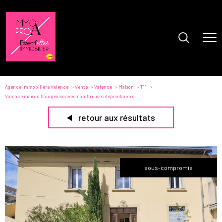
Agence immobilière Valence
Vente
Valence
Maison
T11
Valence maison bourgeoise avec nombreuses dependances
retour aux résultats
sous-compromis