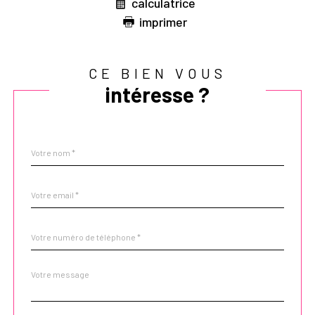
calculatrice
imprimer
CE BIEN VOUS
intéresse ?
Nom
Fieldset
*
par
défaut
email
*
Téléphone
*
Message
Fieldset
*
par
défaut