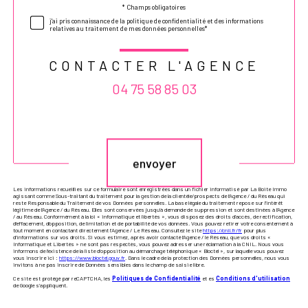
* Champs obligatoires
Validation
j'ai pris connaissance de la politique de confidentialité et des informations
relatives au traitement de mes données personnelles*
CONTACTER L'AGENCE
04 75 58 85 03
Validation
envoyer
Les informations recueillies sur ce formulaire sont enregistrées dans un fichier informatisé par La Boite Immo
agissant comme Sous-traitant du traitement pour la gestion de la clientèle/prospects de l'Agence / du Réseau qui
reste Responsable du Traitement de vos Données personnelles. La base légale du traitement repose sur l'intérêt
légitime de l'Agence / du Réseau. Elles sont conservées jusqu'à demande de suppression et sont destinées à l'Agence
/ au Réseau. Conformément à la loi « informatique et libertés », vous disposez des droits d’accès, de rectification,
d’effacement, d’opposition, de limitation et de portabilité de vos données. Vous pouvez retirer votre consentement à
tout moment en contactant directement l’Agence / Le Réseau. Consultez le site
https://cnil.fr/fr
pour plus
d’informations sur vos droits. Si vous estimez, après avoir contacté l'Agence / le Réseau, que vos droits «
Informatique et Libertés » ne sont pas respectés, vous pouvez adresser une réclamation à la CNIL. Nous vous
informons de l’existence de la liste d'opposition au démarchage téléphonique « Bloctel », sur laquelle vous pouvez
vous inscrire ici :
https://www.bloctel.gouv.fr
. Dans le cadre de la protection des Données personnelles, nous vous
invitons à ne pas inscrire de Données sensibles dans le champ de saisie libre.
Ce site est protégé par reCAPTCHA, les
Politiques de Confidentialité
et es
Conditions d'utilisation
de Google s'appliquent.