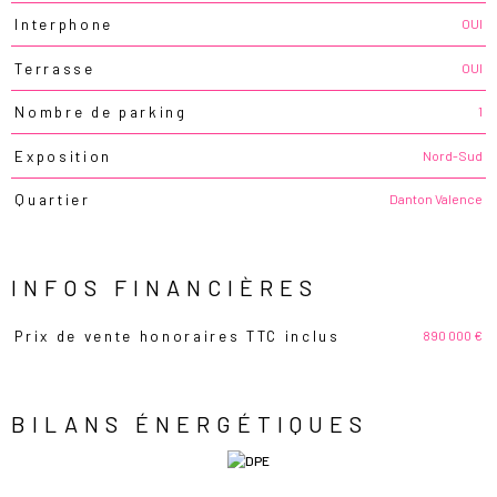
OUI
Interphone
OUI
Terrasse
1
Nombre de parking
Nord-Sud
Exposition
Danton Valence
Quartier
INFOS FINANCIÈRES
890 000 €
Prix de vente honoraires TTC inclus
Caractéristiques
Valeurs
BILANS ÉNERGÉTIQUES