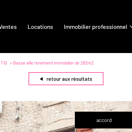
Ventes
Locations
Immobilier professionnel
Ventes
Locations
T10
Basse ville tenement immobilier de 282m2
retour aux résultats
accord