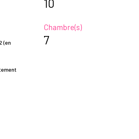
10
Chambre(s)
7
2 (en
rtement