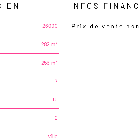
BIEN
INFOS FINAN
26000
Prix de vente hon
Caractéristiques
Valeurs
282 m²
255 m²
7
10
2
ville