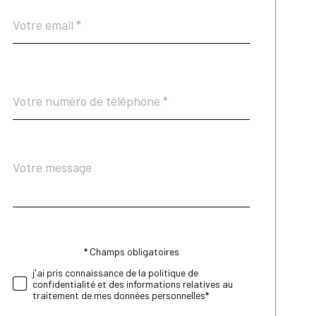
email
*
Téléphone
*
Message
Fieldset
*
par
défaut
* Champs obligatoires
Validation
j'ai pris connaissance de la politique de
confidentialité et des informations relatives au
traitement de mes données personnelles*