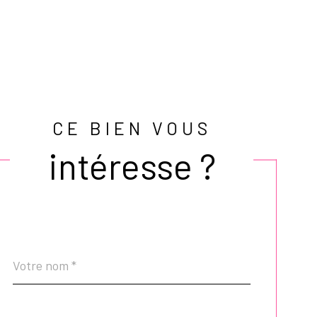
CE BIEN VOUS
intéresse ?
Nom
Fieldset
*
par
défaut