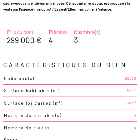
cadre verdoyant entièrement rénovée. Cet appartement vous est proposé à la
vente par l'agence ImmoproA / Essenti'Elles Immobilier à Valence.
Prix du bien
Pièce(s)
Chambre(s)
299 000 €
4
3
CARACTÉRISTIQUES DU BIEN
26000
Code postal
Caractéristiques
Valeurs
94 m²
Surface habitable (m²)
94 m²
Surface loi Carrez (m²)
3
Nombre de chambre(s)
4
Nombre de pièces
3