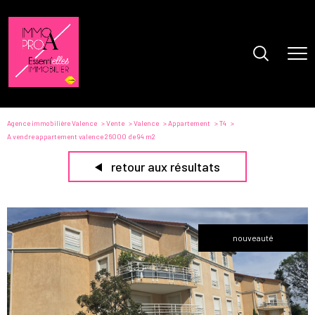
Agence immobilière Valence
Vente
Valence
Appartement
T4
A vendre appartement valence 26000 de 94 m2
retour aux résultats
nouveauté