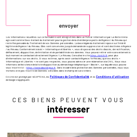
Validation
envoyer
Les informations recueillies sur ce formulaire sont enregistrées dans un fichier informatisé par La Boite Immo
agissant comme Sous-traitant du traitement pour la gestion de la clientèle/prospects de l'Agence / du Réseau qui
reste Responsable du Traitement de vos Données personnelles. La base légale du traitement repose sur l'intérêt
légitime de l'Agence / du Réseau. Elles sont conservées jusqu'à demande de suppression et sont destinées à l'Agence
/ au Réseau. Conformément à la loi « informatique et libertés », vous disposez des droits d’accès, de rectification,
d’effacement, d’opposition, de limitation et de portabilité de vos données. Vous pouvez retirer votre consentement à
tout moment en contactant directement l’Agence / Le Réseau. Consultez le site
https://cnil.fr/fr
pour plus
d’informations sur vos droits. Si vous estimez, après avoir contacté l'Agence / le Réseau, que vos droits «
Informatique et Libertés » ne sont pas respectés, vous pouvez adresser une réclamation à la CNIL. Nous vous
informons de l’existence de la liste d'opposition au démarchage téléphonique « Bloctel », sur laquelle vous pouvez
vous inscrire ici :
https://www.bloctel.gouv.fr
. Dans le cadre de la protection des Données personnelles, nous vous
invitons à ne pas inscrire de Données sensibles dans le champ de saisie libre.
Ce site est protégé par reCAPTCHA, les
Politiques de Confidentialité
et es
Conditions d'utilisation
de Google s'appliquent.
CES BIENS PEUVENT VOUS
intéresser