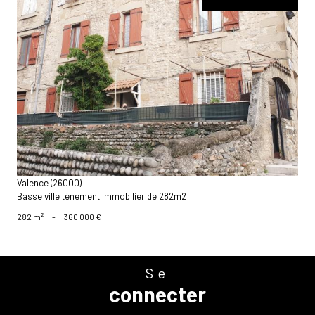
voir le bien
Valence (26000)
Basse ville tènement immobilier de 282m2
282 m²
-
360 000 €
Se
connecter