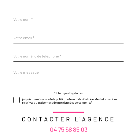
Nom
Fieldset
*
par
défaut
email
*
Téléphone
*
Message
Fieldset
*
par
défaut
* Champs obligatoires
Validation
j'ai pris connaissance de la politique de confidentialité et des informations
relatives au traitement de mes données personnelles*
CONTACTER L'AGENCE
04 75 58 85 03