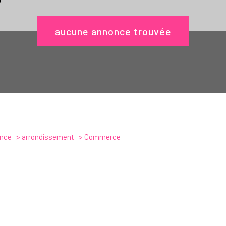
aucune annonce trouvée
ence
arrondissement
Commerce