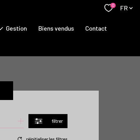
Langue
0
FR
Gestion
Biens vendus
Contact
filtrer
réinitialiser les filtres