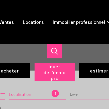
Ventes
Locations
Immobilier professionnel
Ventes
Locations
louer
acheter
estimer
de l'immo
pro
de l'ancien
à l'année
1
Localisation
Loyer
du neuf
de l'immo pro
de l'immo pro