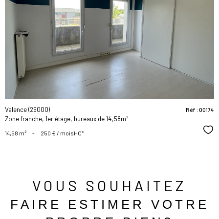
voir le
bien
Valence (26000)
Réf : 00174
Zone franche, 1er étage, bureaux de 14,58m²
Sél
14,58 m²
-
250 € / mois
HC*
VOUS SOUHAITEZ
FAIRE ESTIMER VOTRE