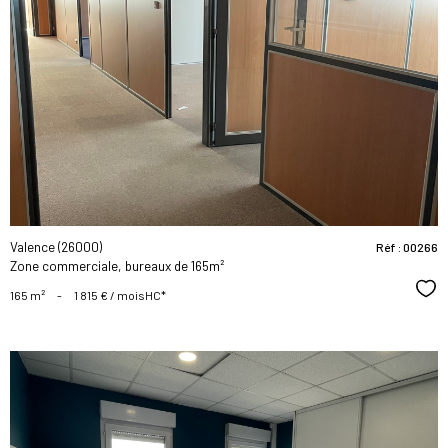
voir le
bien
Valence (26000)
Réf : 00266
Zone commerciale, bureaux de 165m²
Sél
165 m²
-
1 815 € / mois
HC*