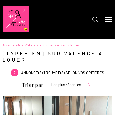
Agence immobilière Valence
Location pro
Valence
Bureaux
[TYPEBIEN] SUR VALENCE À
LOUER
2
ANNONCE(S) TROUVÉE(S) SELON VOS CRITÈRES
Trier par
Les plus récentes